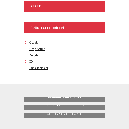
SEPET
ÜRÜN KATEGORILERI
Kitaplar
Kitap Setleri
Dergiler
CD
Esma Tabloları
Kainatın Sahibi Allah
Cehennem ve Cehennemlikler
Cennet Ve Cennetlikler