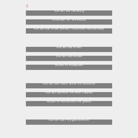
Kur'an'da Yaratılış
İmtihan Ve Tevekkül
Kur'an'da İnfak (Allah Yolunda Harçamak)
Kur'an'da İman
Kur'an'da Ahlak
Allah'ın Kitapları
Kur'an'da Hayır İyilik Ve Kötülük
Kur'an'da Aile Ve Aile Hayatı
Allah'ın Nimetleri ve Şükür
Kur'an'da Peygamberler