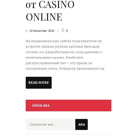
от CASINO
ONLINE
18 November 2024
0
На мошеннических сайтах пользователи не
встретят свежие релизы крупных брендов,
потому что разработчики не сотрудничают с
нелегальными казино. Наиболее
распространенный тип — это призы за
пополнения счета. Оператор увеличивает на
READ MORE
ÜRÜN ARA
Ara:
ARA