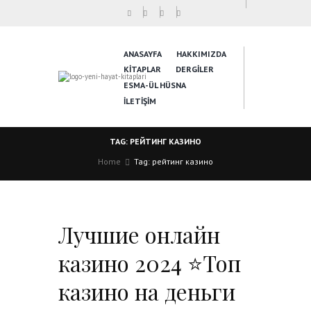
ANASAYFA
HAKKIMIZDA
KITAPLAR
DERGILER
ESMA-ÜL HÜSNA
İLETIŞIM
TAG: РЕЙТИНГ КАЗИНО
Home
Tag: рейтинг казино
Лучшие онлайн
казино 2024 ⭐Топ
казино на деньги