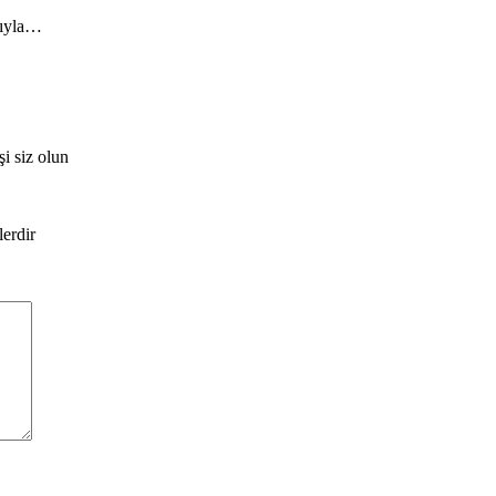
sıyla…
i siz olun
lerdir