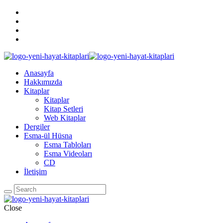
Anasayfa
Hakkımızda
Kitaplar
Kitaplar
Kitap Setleri
Web Kitaplar
Dergiler
Esma-ül Hüsna
Esma Tabloları
Esma Videoları
CD
İletişim
Close