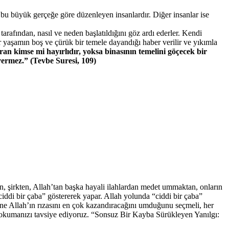
bu büyük gerçeğe göre düzenleyen insanlardır. Diğer insanlar ise
tarafından, nasıl ve neden başlatıldığını göz ardı ederler. Kendi
ir yaşamın boş ve çürük bir temele dayandığı haber verilir ve yıkımla
an kimse mi hayırlıdır, yoksa binasının temelini göçecek bir
vermez.” (Tevbe Suresi, 109)
in, şirkten, Allah’tan başka hayali ilahlardan medet ummaktan, onların
ciddi bir çaba” göstererek yapar. Allah yolunda “ciddi bir çaba”
ne Allah’ın rızasını en çok kazandıracağını umduğunu seçmeli, her
ı okumanızı tavsiye ediyoruz. “Sonsuz Bir Kayba Sürükleyen Yanılgı: