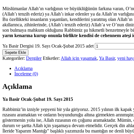
Müslümanlar Allah’ın varlığının ve büyüklüğünün farkına varan, O’nu 
(Allah’ı tenzih ederiz) ya Allah’ı inkar edenler ya da Allah’ın varlığ
Bu özellikteki insanların yaşamları, kendilerini yaratmış olan Allah’ın 
akıllarınca, zihinlerinde, (Allah’ı tenzih ederiz) Allah’a ve O’nun din
son bulmaya mahkum olduğunu Rabbimiz şu hikmetli benzetmeyle bil
yarın kenarına kurup onunla birlikte kendisi de cehennem ateşi 
Ya Basir Dergisi 19. Sayı Ocak-Şubat 2015 adet
Sepete Ekle
Kategoriler:
Dergiler
Etiketler:
Allah için yaşamak
,
Ya Basir
,
yeni hay
Açıklama
İnceleme (0)
Açıklama
Ya Basir Ocak-Şubat 19. Sayı 2015
Rabbimiz’in izniyle yepyeni bir yıla giriyoruz. 2015 yılının ilk kapak
rızasını aramaktan ve onların boyunduruğu altına girmekten arınmıştır.
göstermenin yolu ise, Allah rızasının en çoğunu aramaktadır. Mümin,
durum ve şartta Allah için yaşamaya devam etmelidir. Gerçek din ahla
İleride Yaparım Mantığı” başlıklı yazımızda bu mantığın ne denli b