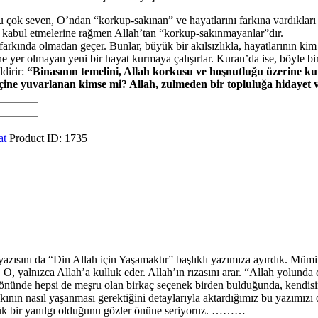
çok seven, O’ndan “korkup-sakınan” ve hayatlarını farkına vardıkları 
ını kabul etmelerine rağmen Allah’tan “korkup-sakınmayanlar”dır.
farkında olmadan geçer. Bunlar, büyük bir akılsızlıkla, hayatlarının kim 
ine yer olmayan yeni bir hayat kurmaya çalışırlar. Kuran’da ise, böyle b
dirir:
“Binasının temelini, Allah korkusu ve hoşnutluğu üzerine kur
içine yuvarlanan kimse mi? Allah, zulmeden bir topluluğa hidayet 
at
Product ID:
1735
 yazısını da “Din Allah için Yaşamaktır” başlıklı yazımıza ayırdık. Müm
 O, yalnızca Allah’a kulluk eder. Allah’ın rızasını arar. “Allah yolunda 
 önünde hepsi de meşru olan birkaç seçenek birden bulduğunda, kendisi
kının nasıl yaşanması gerektiğini detaylarıyla aktardığımız bu yazımız
üyük bir yanılgı olduğunu gözler önüne seriyoruz. ………