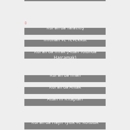
Kur'an'da Yaratılış
İmtihan Ve Tevekkül
Kur'an'da İnfak (Allah Yolunda
Harçamak)
Kur'an'da İman
Kur'an'da Ahlak
Allah'ın Kitapları
Kur'an'da Hayır İyilik Ve Kötülük