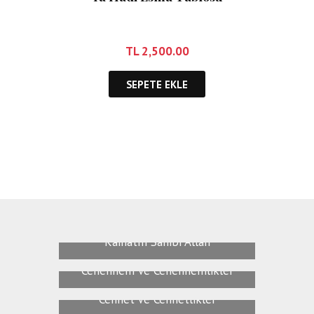
TL
2,500.00
SEPETE EKLE
Kainatın Sahibi Allah
Cehennem ve Cehennemlikler
Cennet Ve Cennetlikler