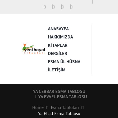
ANASAYFA
HAKKIMIZDA
KITAPLAR
DERGILER
ESMA-ÜL HÜSNA
İLETIŞIM
YA CEBBAR ESMA TABLOSU
YA EVVEL ESMA TABLOSU
Home
Esma Tabloları
Ya Ehad Esma Tablosu