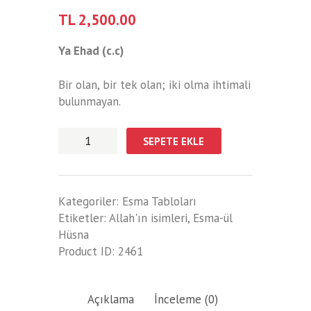
TL
2,500.00
Ya Ehad (c.c)
Bir olan, bir tek olan; iki olma ihtimali
bulunmayan.
Ya
SEPETE EKLE
Ehad
Esma
Tablosu
Kategoriler:
Esma Tabloları
adet
Etiketler:
Allah'ın isimleri
,
Esma-ül
Hüsna
Product ID:
2461
Açıklama
İnceleme (0)